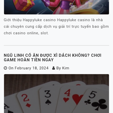
Giới thiệu Happyluke casino Happyluke casino là nhà
cái chuyên cung cấp dịch vụ giải trí trực tuyến bao gồm
chơi casino online, slot.
NGŨ LINH CÓ ĂN ĐƯỢC XÌ DÁCH KHÔNG? CHƠI
GAME HOÀN TIỀN NGAY
On
February 18, 2024
By
Kim