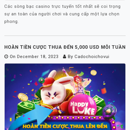
Các sòng bạc casino trực tuyến tốt nhất sẽ coi trọng
sự an toàn của người chơi và cung cấp một lựa chọn
phong.
HOÀN TIỀN CƯỢC THUA ĐẾN 5,000 USD MỖI TUẦN
On
December 18, 2023
By
Cadochoichovui