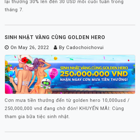
lại thưởng 30% lên đến 30 USD mỗi cuối tuần trong
tháng 7.
SINH NHẬT VÀNG CÙNG GOLDEN HERO
On
May 26, 2022
By
Cadochoichovui
Cơn mưa tiền thưởng đến từ golden hero 10,000usd /
250,000,000 vnd đang chờ đón! KHUYẾN MÃI: Cùng
tham gia bữa tiệc sinh nhật.