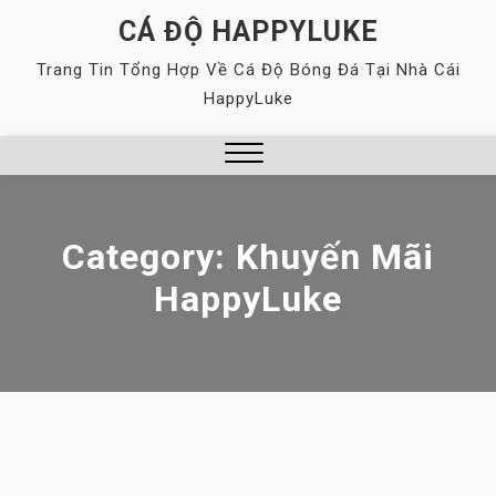
Skip
CÁ ĐỘ HAPPYLUKE
to
Trang Tin Tổng Hợp Về Cá Độ Bóng Đá Tại Nhà Cái
content
HappyLuke
Close
Menu
Category:
Khuyến Mãi
HappyLuke