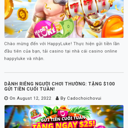
Chào mừng đến với HappyLuke! Thực hiện gửi tiền lần
đầu tiên của bạn, tải casino tại nhà cái casino online
happyluke và nhận.
DÀNH RIÊNG NGƯỜI CHƠI THƯỜNG: TẶNG $100
GỬI TIỀN CUỐI TUẦN!
On
August 12, 2022
By
Cadochoichovui