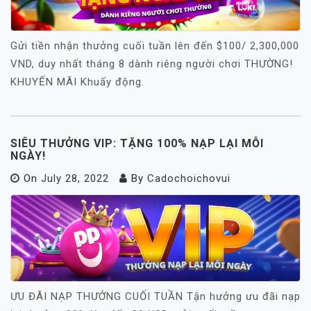
Gửi tiền nhận thưởng cuối tuần lên đến $100/ 2,300,000
VND, duy nhất tháng 8 dành riêng người chơi THƯỜNG!
KHUYẾN MÃI Khuấy động.
SIÊU THƯỞNG VIP: TẶNG 100% NẠP LẠI MỖI
NGÀY!
On
July 28, 2022
By
Cadochoichovui
ƯU ĐÃI NẠP THƯỞNG CUỐI TUẦN Tận hưởng ưu đãi nạp