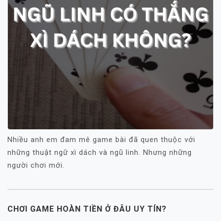
Nhiều anh em đam mê game bài đã quen thuộc với
những thuật ngữ xì dách và ngũ linh. Nhưng những
người chơi mới.
CHƠI GAME HOÀN TIỀN Ở ĐÂU UY TÍN?