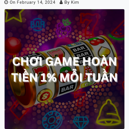
On
February 14, 2024
By
Kim