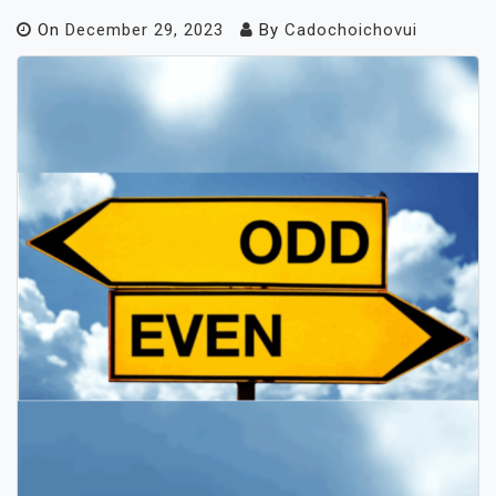
On
December 29, 2023
By
Cadochoichovui