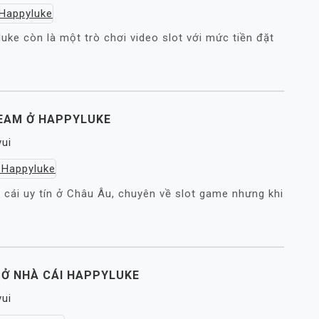
luke còn là một trò chơi video slot với mức tiền đặt
REAM Ở HAPPYLUKE
ui
 cái uy tín ở Châu Âu, chuyên về slot game nhưng khi
T Ở NHÀ CÁI HAPPYLUKE
ui