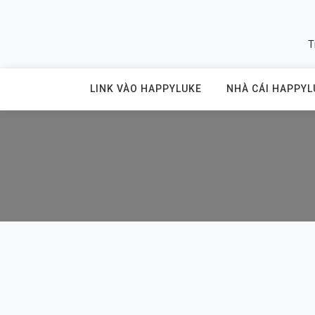
Skip
to
T
content
LINK VÀO HAPPYLUKE
NHÀ CÁI HAPPYL