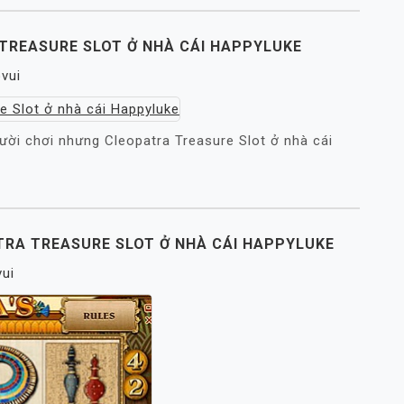
 TREASURE SLOT Ở NHÀ CÁI HAPPYLUKE
vui
gười chơi nhưng Cleopatra Treasure Slot ở nhà cái
RA TREASURE SLOT Ở NHÀ CÁI HAPPYLUKE
ui