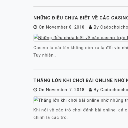
NHỮNG ĐIỀU CHƯA BIẾT VỀ CÁC CASIN
On
November 8, 2018
By
Cadochoicho
Casino là cái tên không còn xa lạ đối với 
Tuy nhiên,.
THẮNG LỚN KHI CHƠI BÀI ONLINE NHỜ
On
November 7, 2018
By
Cadochoicho
Khi nói về các trò chơi đánh bài online, cá 
chính là các trò.