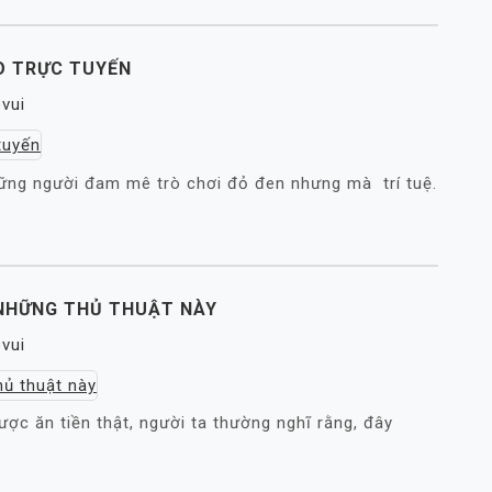
O TRỰC TUYẾN
vui
những người đam mê trò chơi đỏ đen nhưng mà trí tuệ.
 NHỮNG THỦ THUẬT NÀY
vui
cược ăn tiền thật, người ta thường nghĩ rằng, đây