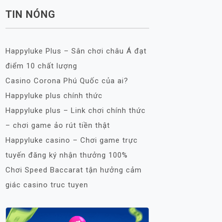
TIN NÓNG
Happyluke Plus – Sân chơi châu Á đạt
điểm 10 chất lượng
Casino Corona Phú Quốc của ai?
Happyluke plus chính thức
Happyluke plus – Link chơi chính thức
– chơi game ảo rút tiền thật
Happyluke casino – Chơi game trực
tuyến đăng ký nhận thưởng 100%
Chơi Speed Baccarat tận hưởng cảm
giác casino truc tuyen