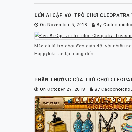
ĐẾN AI CẬP VỚI TRÒ CHƠI CLEOPATRA
On
November 5, 2018
By
Cadochoicho
Mặc dù là trò chơi đơn giản đối với nhiều n
Happyluke sẽ lại mang đến.
PHẦN THƯỞNG CỦA TRÒ CHƠI CLEOPAT
On
October 29, 2018
By
Cadochoichov