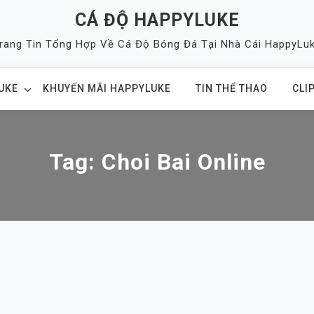
CÁ ĐỘ HAPPYLUKE
rang Tin Tổng Hợp Về Cá Độ Bóng Đá Tại Nhà Cái HappyLu
UKE
KHUYẾN MÃI HAPPYLUKE
TIN THỂ THAO
CLI
Tag:
Choi Bai Online