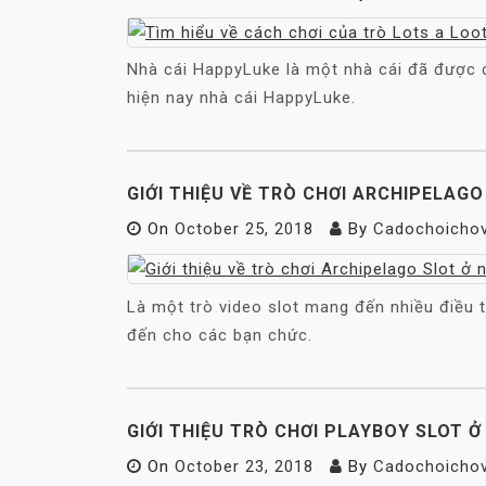
Nhà cái HappyLuke là một nhà cái đã được 
hiện nay nhà cái HappyLuke.
GIỚI THIỆU VỀ TRÒ CHƠI ARCHIPELAG
On
October 25, 2018
By
Cadochoichov
Là một trò video slot mang đến nhiều điều 
đến cho các bạn chức.
GIỚI THIỆU TRÒ CHƠI PLAYBOY SLOT 
On
October 23, 2018
By
Cadochoichov