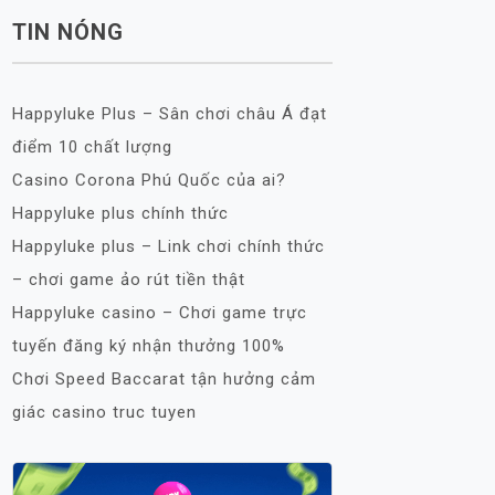
TIN NÓNG
Happyluke Plus – Sân chơi châu Á đạt
điểm 10 chất lượng
Casino Corona Phú Quốc của ai?
Happyluke plus chính thức
Happyluke plus – Link chơi chính thức
– chơi game ảo rút tiền thật
Happyluke casino – Chơi game trực
tuyến đăng ký nhận thưởng 100%
Chơi Speed Baccarat tận hưởng cảm
giác casino truc tuyen