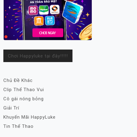
Chơi Happyluke tại đây!!!!!
Chủ Đề Khác
Clip Thể Thao Vui
Cô gái nóng bỏng
Giải Trí
Khuyến Mãi HappyLuke
Tin Thể Thao