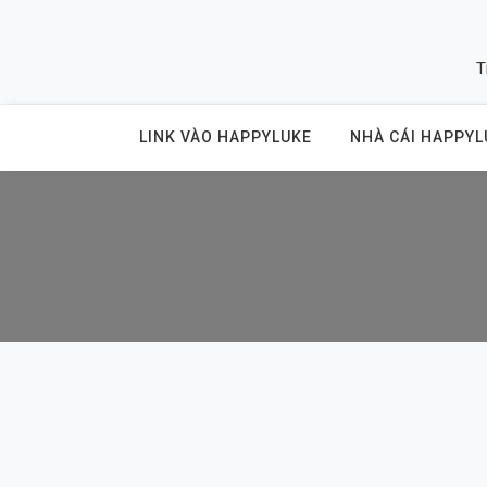
Skip
to
T
content
LINK VÀO HAPPYLUKE
NHÀ CÁI HAPPYL