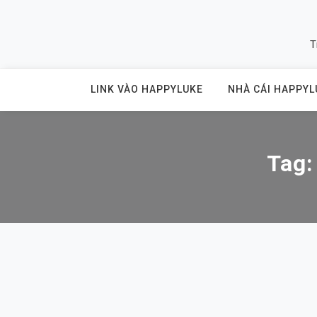
Skip
to
T
content
LINK VÀO HAPPYLUKE
NHÀ CÁI HAPPYL
Tag