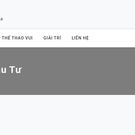
ke
P THỂ THAO VUI
GIẢI TRÍ
LIÊN HỆ
ầu Tư