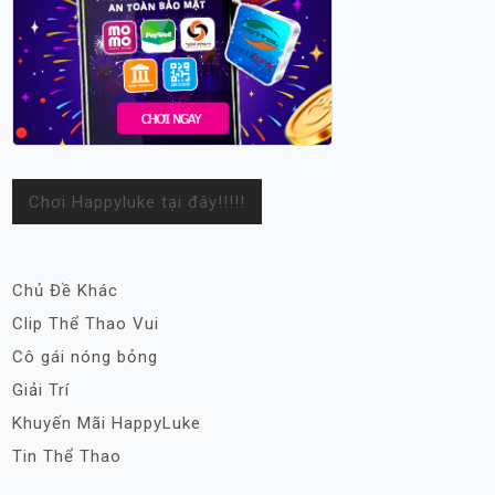
Chơi Happyluke tại đây!!!!!
Chủ Đề Khác
Clip Thể Thao Vui
Cô gái nóng bỏng
Giải Trí
Khuyến Mãi HappyLuke
Tin Thể Thao