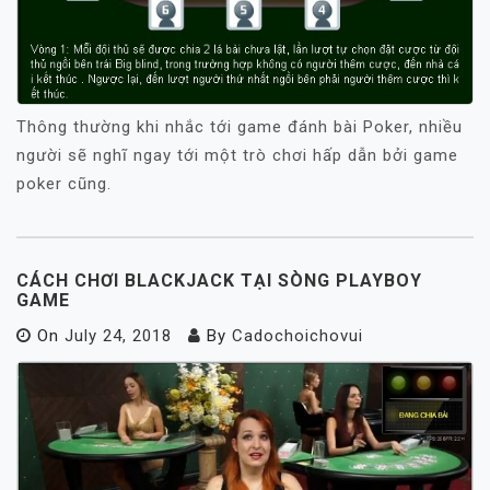
Thông thường khi nhắc tới game đánh bài Poker, nhiều
người sẽ nghĩ ngay tới một trò chơi hấp dẫn bởi game
poker cũng.
CÁCH CHƠI BLACKJACK TẠI SÒNG PLAYBOY
GAME
On
July 24, 2018
By
Cadochoichovui