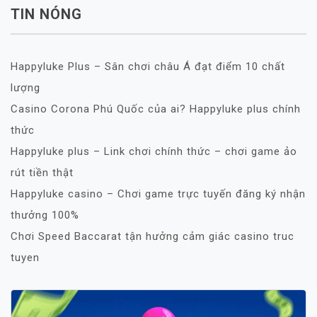
TIN NÓNG
Happyluke Plus – Sân chơi châu Á đạt điểm 10 chất
lượng
Casino Corona Phú Quốc của ai? Happyluke plus chính
thức
Happyluke plus – Link chơi chính thức – chơi game ảo
rút tiền thật
Happyluke casino – Chơi game trực tuyến đăng ký nhận
thưởng 100%
Chơi Speed Baccarat tận hưởng cảm giác casino truc
tuyen