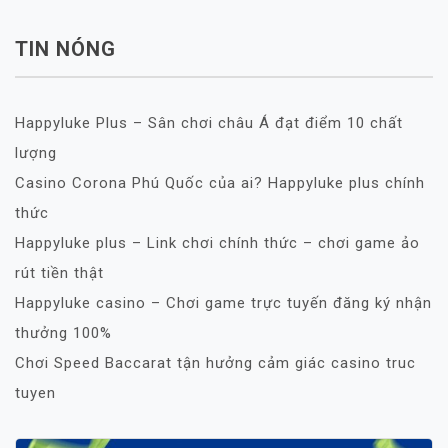
TIN NÓNG
Happyluke Plus – Sân chơi châu Á đạt điểm 10 chất
lượng
Casino Corona Phú Quốc của ai? Happyluke plus chính
thức
Happyluke plus – Link chơi chính thức – chơi game ảo
rút tiền thật
Happyluke casino – Chơi game trực tuyến đăng ký nhận
thưởng 100%
Chơi Speed Baccarat tận hưởng cảm giác casino truc
tuyen