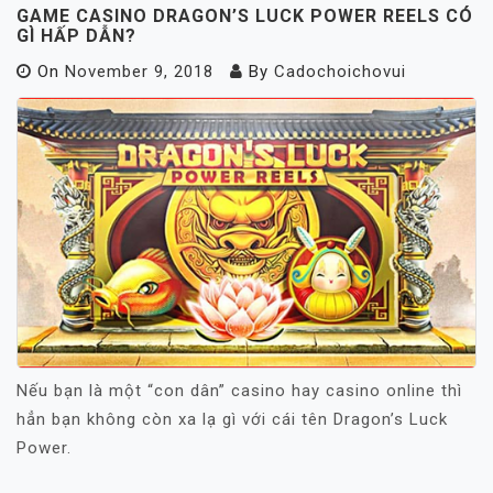
GAME CASINO DRAGON’S LUCK POWER REELS CÓ
GÌ HẤP DẪN?
On
November 9, 2018
By
Cadochoichovui
Nếu bạn là một “con dân” casino hay casino online thì
hẳn bạn không còn xa lạ gì với cái tên Dragon’s Luck
Power.