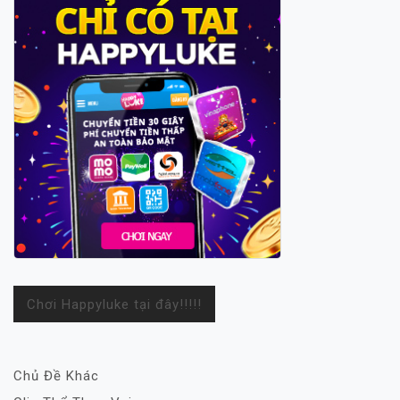
Chơi Happyluke tại đây!!!!!
Chủ Đề Khác