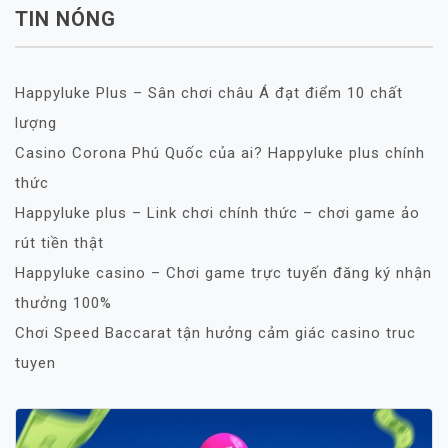
TIN NÓNG
Happyluke Plus – Sân chơi châu Á đạt điểm 10 chất
lượng
Casino Corona Phú Quốc của ai? Happyluke plus chính
thức
Happyluke plus – Link chơi chính thức – chơi game ảo
rút tiền thật
Happyluke casino – Chơi game trực tuyến đăng ký nhận
thưởng 100%
Chơi Speed Baccarat tận hưởng cảm giác casino truc
tuyen