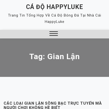
Skip
CÁ ĐỘ HAPPYLUKE
to
Trang Tin Tổng Hợp Về Cá Độ Bóng Đá Tại Nhà Cái
content
HappyLuke
Close
Menu
Tag:
Gian Lận
CÁC LOẠI GIAN LẬN SÒNG BẠC TRỰC TUYẾN MÀ
NGƯỜI CHƠI KHÔNG HỀ BIẾT