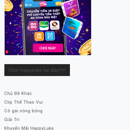
Chơi Happyluke tại đây!!!!!
Chủ Đề Khác
Clip Thể Thao Vui
Cô gái nóng bỏng
Giải Trí
Khuyến Mãi HappyLuke