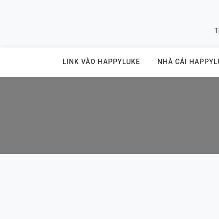
Skip
to
T
content
LINK VÀO HAPPYLUKE
NHÀ CÁI HAPPYL