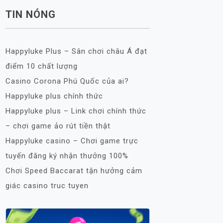
TIN NÓNG
Happyluke Plus – Sân chơi châu Á đạt
điểm 10 chất lượng
Casino Corona Phú Quốc của ai?
Happyluke plus chính thức
Happyluke plus – Link chơi chính thức
– chơi game ảo rút tiền thật
Happyluke casino – Chơi game trực
tuyến đăng ký nhận thưởng 100%
Chơi Speed Baccarat tận hưởng cảm
giác casino truc tuyen