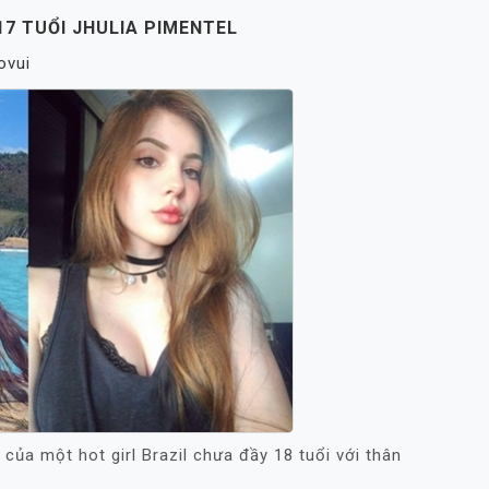
17 TUỔI JHULIA PIMENTEL
ovui
của một hot girl Brazil chưa đầy 18 tuổi với thân