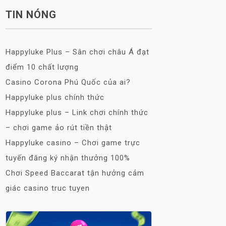
TIN NÓNG
Happyluke Plus – Sân chơi châu Á đạt
điểm 10 chất lượng
Casino Corona Phú Quốc của ai?
Happyluke plus chính thức
Happyluke plus – Link chơi chính thức
– chơi game ảo rút tiền thật
Happyluke casino – Chơi game trực
tuyến đăng ký nhận thưởng 100%
Chơi Speed Baccarat tận hưởng cảm
giác casino truc tuyen