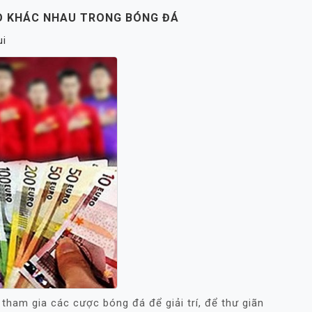
AO KHÁC NHAU TRONG BÓNG ĐÁ
ui
ham gia các cược bóng đá để giải trí, để thư giãn