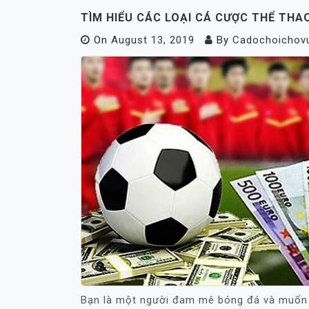
TÌM HIỂU CÁC LOẠI CÁ CƯỢC THỂ TH
On
August 13, 2019
By
Cadochoichov
Bạn là một người đam mê bóng đá và muốn t