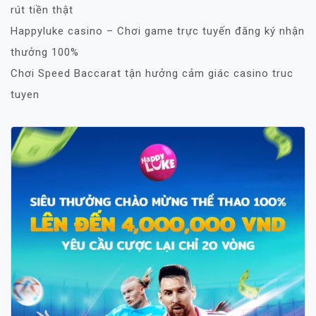
rút tiền thật
Happyluke casino – Chơi game trực tuyến đăng ký nhận
thưởng 100%
Chơi Speed Baccarat tận hưởng cảm giác casino truc
tuyen