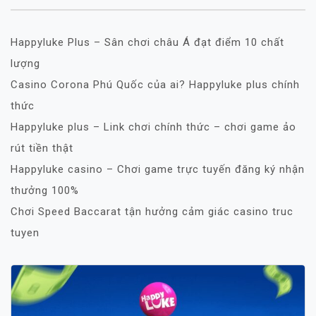
Happyluke Plus – Sân chơi châu Á đạt điểm 10 chất
lượng
Casino Corona Phú Quốc của ai? Happyluke plus chính
thức
Happyluke plus – Link chơi chính thức – chơi game ảo
rút tiền thật
Happyluke casino – Chơi game trực tuyến đăng ký nhận
thưởng 100%
Chơi Speed Baccarat tận hưởng cảm giác casino truc
tuyen