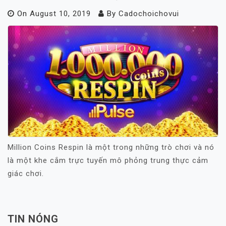
On
August 10, 2019
By
Cadochoichovui
Million Coins Respin là một trong những trò chơi và nó
là một khe cắm trực tuyến mô phỏng trung thực cảm
giác chơi.
TIN NÓNG