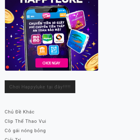
Chơi Happyluke tại đây!!!!!
Chủ Đề Khác
Clip Thể Thao Vui
Cô gái nóng bỏng