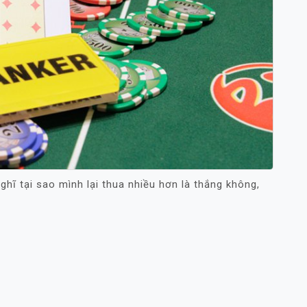
hĩ tại sao mình lại thua nhiều hơn là thắng không,