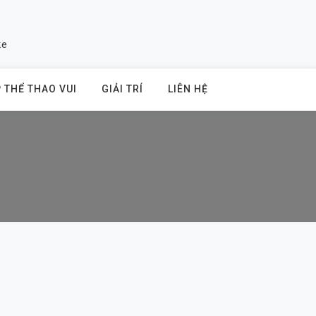
ke
P THỂ THAO VUI
GIẢI TRÍ
LIÊN HỆ