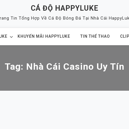
CÁ ĐỘ HAPPYLUKE
rang Tin Tổng Hợp Về Cá Độ Bóng Đá Tại Nhà Cái HappyLu
UKE
KHUYẾN MÃI HAPPYLUKE
TIN THỂ THAO
CLI
Tag:
Nhà Cái Casino Uy Tín