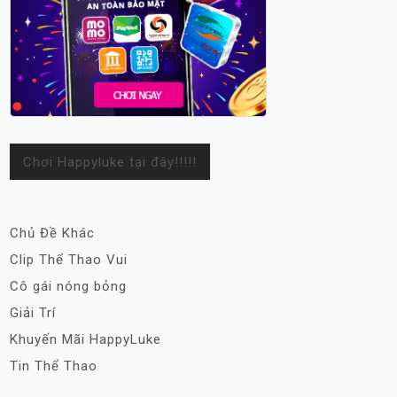
Chơi Happyluke tại đây!!!!!
Chủ Đề Khác
Clip Thể Thao Vui
Cô gái nóng bỏng
Giải Trí
Khuyến Mãi HappyLuke
Tin Thể Thao