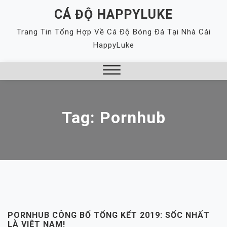
Skip
CÁ ĐỘ HAPPYLUKE
to
Trang Tin Tổng Hợp Về Cá Độ Bóng Đá Tại Nhà Cái
content
HappyLuke
Close
Menu
Tag:
Pornhub
PORNHUB CÔNG BỐ TỔNG KẾT 2019: SỐC NHẤT
LÀ VIỆT NAM!