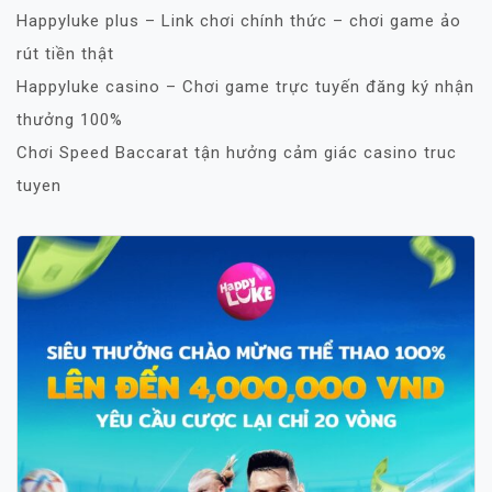
Happyluke plus – Link chơi chính thức – chơi game ảo
rút tiền thật
Happyluke casino – Chơi game trực tuyến đăng ký nhận
thưởng 100%
Chơi Speed Baccarat tận hưởng cảm giác casino truc
tuyen