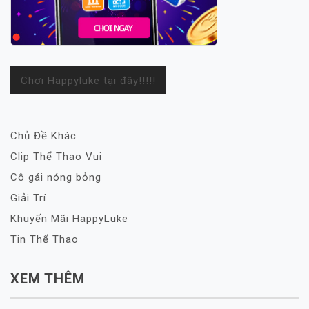
Chơi Happyluke tại đây!!!!!
Chủ Đề Khác
Clip Thể Thao Vui
Cô gái nóng bỏng
Giải Trí
Khuyến Mãi HappyLuke
Tin Thể Thao
XEM THÊM