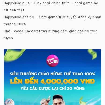
Happyluke plus – Link chơi chính thức – chơi game ảo
rút tiền thật
Happyluke casino – Chơi game trực tuyến đăng ký nhận
thưởng 100%
Chơi Speed Baccarat tận hưởng cảm giác casino truc
tuyen