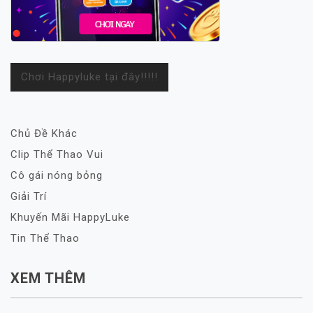
Chơi Happyluke tại đây!!!!!
Chủ Đề Khác
Clip Thể Thao Vui
Cô gái nóng bỏng
Giải Trí
Khuyến Mãi HappyLuke
Tin Thể Thao
XEM THÊM