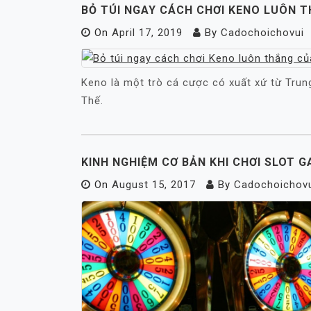
BỎ TÚI NGAY CÁCH CHƠI KENO LUÔN 
On
April 17, 2019
By
Cadochoichovui
Keno là một trò cá cược có xuất xứ từ Trun
Thế.
KINH NGHIỆM CƠ BẢN KHI CHƠI SLOT 
On
August 15, 2017
By
Cadochoichov