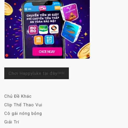
Chơi Happyluke tại đây!!!!!
Chủ Đề Khác
Clip Thể Thao Vui
Cô gái nóng bỏng
Giải Trí