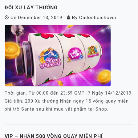
ĐỔI XU LẤY THƯỞNG
On
December 13, 2019
By
Cadochoichovui
Thời gian: Từ 00:00 đến 23:59 GMT+7 Ngày 14/12/2019
Giá tiền: 200 Xu thưởng Nhận ngay 15 vòng quay miễn
phí trò Santa sau khi mua vật phẩm tại Shop.
VIP – NHẬN 500 VÒNG QUAY MIỄN PHÍ