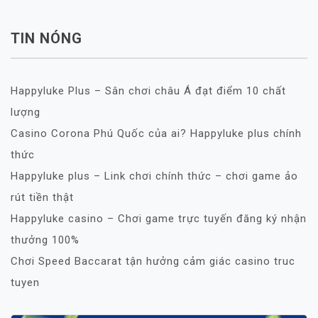
TIN NÓNG
Happyluke Plus – Sân chơi châu Á đạt điểm 10 chất
lượng
Casino Corona Phú Quốc của ai? Happyluke plus chính
thức
Happyluke plus – Link chơi chính thức – chơi game ảo
rút tiền thật
Happyluke casino – Chơi game trực tuyến đăng ký nhận
thưởng 100%
Chơi Speed Baccarat tận hưởng cảm giác casino truc
tuyen