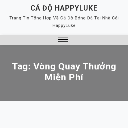
Skip
CÁ ĐỘ HAPPYLUKE
to
Trang Tin Tổng Hợp Về Cá Độ Bóng Đá Tại Nhà Cái
content
HappyLuke
Close
Menu
Tag:
Vòng Quay Thưởng
Miễn Phí