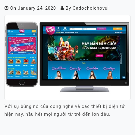
On
January 24, 2020
By
Cadochoichovui
Với sự bùng nổ của công nghệ và các thiết bị điện tử
hiện nay, hầu hết mọi người từ trẻ đến lớn đều.