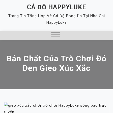
Skip
CÁ ĐỘ HAPPYLUKE
to
Trang Tin Tổng Hợp Về Cá Độ Bóng Đá Tại Nhà Cái
content
HappyLuke
Close
Menu
Bản Chất Của Trò Chơi Đỏ
Đen Gieo Xúc Xắc