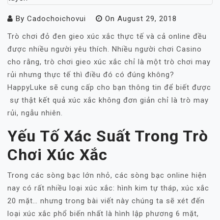
By
Cadochoichovui
On
August 29, 2018
Trò chơi đỏ đen
gieo xúc
xắc thực tế và cả online đều
được nhiều người yêu thích. Nhiều người chơi Casino
cho rằng, trò chơi gieo xúc xắc chỉ là một trò chơi may
rủi nhưng thực tế thì điều đó có đúng không?
HappyLuke sẽ cung cấp cho bạn thông tin để biết được
sự thật kết quả xúc xắc không đơn giản chỉ là trò may
rủi, ngẫu nhiên.
Yếu Tố Xác Suất Trong Trò
Chơi Xúc Xắc
Trong các sòng bạc lớn nhỏ, các sòng bạc online hiện
nay có rất nhiều loại xúc xắc: hình kim tự tháp, xúc xắc
20 mặt… nhưng trong bài viết này chúng ta sẽ xét đến
loại xúc xắc phổ biến nhất là hình lập phương 6 mặt,