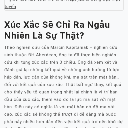
Xúc Xắc Sẽ Chỉ Ra Ngẫu
Nhiên Là Sự Thật?
Theo nghiên cứu của Marcin Kapitaniak – nghiên cứu
sinh thuộc ĐH Aberdeen, ông ta đã thực hiện nghiên
cứu khi tung xúc xắc trên 3 chiều. Ông đã xem xét và
đánh giá lại những kết quả về những ảnh hưởng từ lực
hấp dẫn, lực cản của không khí, ma sát trên mặt bàn…
đối với kết quả của xúc xắc. Thật bất ngờ thay, kết quả
cho thấy yếu tố quan trọng nhất lại chính là vị trí ban
đầu của xúc xắc, thêm vào đó là lực ma sát với mặt
bàn. Điều này có nghĩa là với mặt bàn có độ ma sát
cao, xúc xắc sẽ không thể trượt đi dễ dàng mà buộc
phải nảy nhiều hơn dẫn đến việc kết quả trở nên khó dự