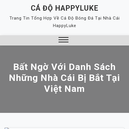
Skip
CÁ ĐỘ HAPPYLUKE
to
Trang Tin Tổng Hợp Về Cá Độ Bóng Đá Tại Nhà Cái
content
HappyLuke
Close
Menu
Bất Ngờ Với Danh Sách
Những Nhà Cái Bị Bắt Tại
Việt Nam