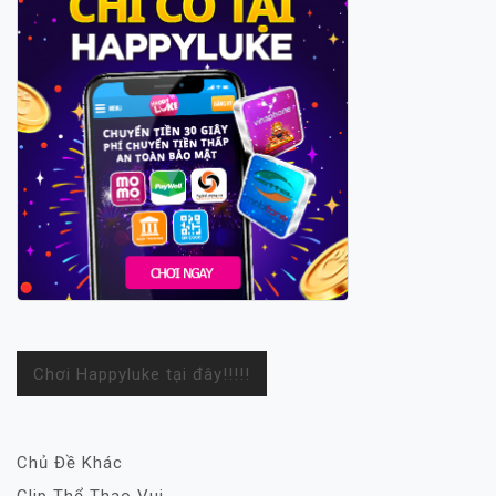
Chơi Happyluke tại đây!!!!!
Chủ Đề Khác