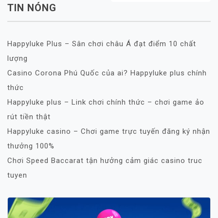
TIN NÓNG
Happyluke Plus – Sân chơi châu Á đạt điểm 10 chất
lượng
Casino Corona Phú Quốc của ai? Happyluke plus chính
thức
Happyluke plus – Link chơi chính thức – chơi game ảo
rút tiền thật
Happyluke casino – Chơi game trực tuyến đăng ký nhận
thưởng 100%
Chơi Speed Baccarat tận hưởng cảm giác casino truc
tuyen