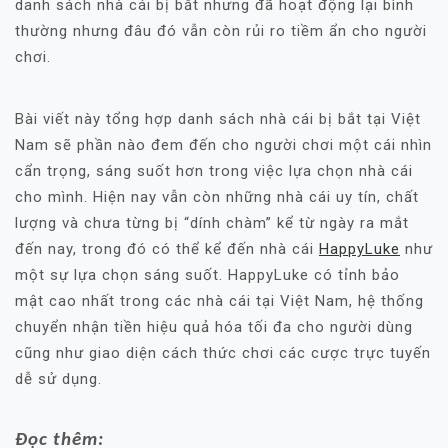
danh sách nhà cái bị bắt
nhưng đã hoạt động lại bình
thường nhưng đâu đó vẫn còn rủi ro tiềm ẩn cho người
chơi.
Bài viết này tổng hợp
danh sách nhà cái bị bắt
tại Việt
Nam sẽ phần nào đem đến cho người chơi một cái nhìn
cẩn trọng, sáng suốt hơn trong việc lựa chọn nhà cái
cho mình. Hiện nay vẫn còn những nhà cái uy tín, chất
lượng và chưa từng bị “dính chàm” kể từ ngày ra mắt
đến nay, trong đó có thể kể đến nhà cái
HappyLuke
như
một sự lựa chọn sáng suốt. HappyLuke có tỉnh bảo
mật cao nhất trong các nhà cái tại Việt Nam, hệ thống
chuyển nhận tiền hiệu quả hóa tối đa cho người dùng
cũng như giao diện cách thức chơi các cược trực tuyến
dễ sử dụng.
Đọc thêm: