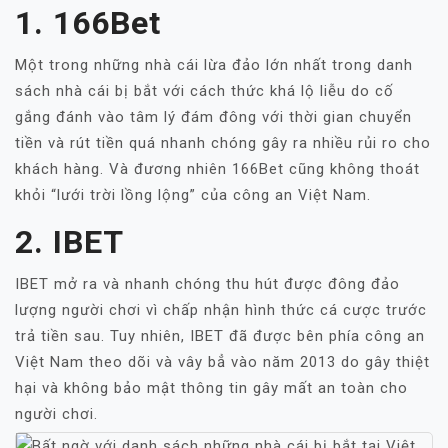
1. 166Bet
Một trong những nhà cái lừa đảo lớn nhất trong
danh
sách nhà cái bị bắt
với cách thức khá lộ liễu do cố
gắng đánh vào tâm lý đám đông với thời gian chuyển
tiền và rút tiền quá nhanh chóng gây ra nhiều rủi ro cho
khách hàng. Và đương nhiên 166Bet cũng không thoát
khỏi “lưới trời lồng lộng” của công an Việt Nam.
2. IBET
IBET mở ra và nhanh chóng thu hút được đông đảo
lượng người chơi vì chấp nhận hình thức cá cược trước
trả tiền sau. Tuy nhiên, IBET đã được bên phía công an
Việt Nam theo dõi và vây bẳ vào năm 2013 do gây thiệt
hại và không bảo mật thông tin gây mất an toàn cho
người chơi.