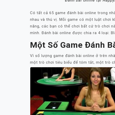
Đánh bài online tại Happ
Có tất cả 65 game
đánh bài online
trong nh
nhau và thú vị. Mỗi game có một luật chơi 
năng, các bạn có thể chơi bất cứ trò chơi n
mình.
Đánh bài online
được chia ra 4 loại: 
Một Số Game Đánh Bà
Vì số lượng game
đánh bài online
ở trên nhà
một trò chơi tiêu biểu để tóm tắt, một trò 