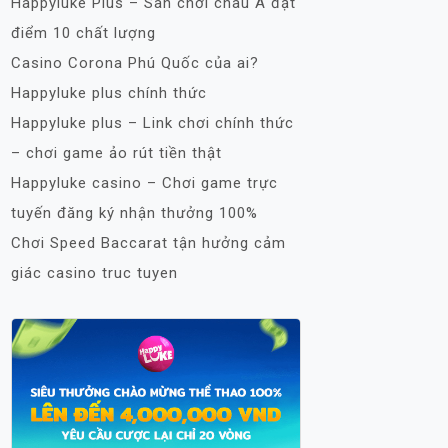
Happyluke Plus – Sân chơi châu Á đạt
điểm 10 chất lượng
Casino Corona Phú Quốc của ai?
Happyluke plus chính thức
Happyluke plus – Link chơi chính thức
– chơi game ảo rút tiền thật
Happyluke casino – Chơi game trực
tuyến đăng ký nhận thưởng 100%
Chơi Speed Baccarat tận hưởng cảm
giác casino truc tuyen