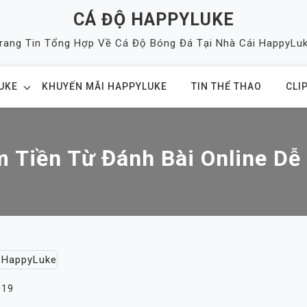
CÁ ĐỘ HAPPYLUKE
rang Tin Tổng Hợp Về Cá Độ Bóng Đá Tại Nhà Cái HappyLu
UKE
KHUYẾN MÃI HAPPYLUKE
TIN THỂ THAO
CLI
m Tiền Từ Đánh Bài Online D
019