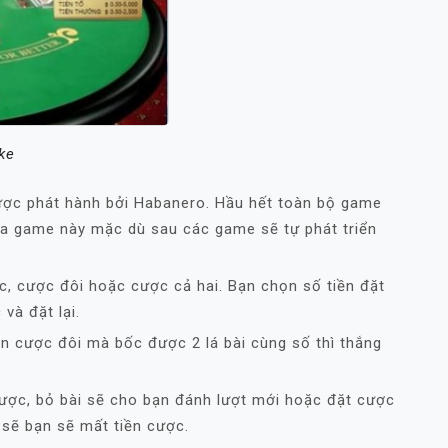
ke
được phát hành bởi Habanero. Hầu hết toàn bộ game
a game này mặc dù sau các game sẽ tự phát triển
c, cược đôi hoặc cược cả hai. Bạn chọn số tiền đặt
và đặt lại.
ạn cược đôi mà bốc được 2 lá bài cùng số thì thắng
cược, bỏ bài sẽ cho bạn đánh lượt mới hoặc đặt cược
 sẽ bạn sẽ mất tiền cược.