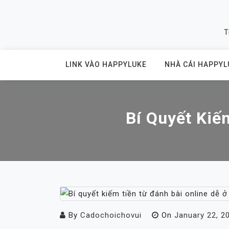
Skip
to
T
content
LINK VÀO HAPPYLUKE
NHÀ CÁI HAPPYL
Bí Quyết Kiế
By
Cadochoichovui
On
January 22, 2