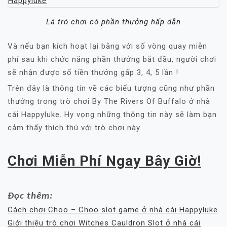
Là trò chơi có phần thưởng hấp dẫn
Và nếu bạn kích hoạt lại bằng với số vòng quay miễn
phí sau khi chức năng phần thưởng bắt đầu, người chơi
sẽ nhận được số tiền thưởng gấp 3, 4, 5 lần !
Trên đây là thông tin về các biểu tượng cũng như phần
thưởng trong trò chơi By The Rivers Of Buffalo ở
nhà
cái Happyluke.
Hy vọng những thông tin này sẽ làm bạn
cảm thấy thích thú với trò chơi này.
Chơi Miễn Phí Ngay Bây Giờ!
Đọc thêm:
Cách chơi Choo – Choo slot game ở nhà cái Happyluke
Giới thiệu trò chơi Witches Cauldron Slot ở nhà cái