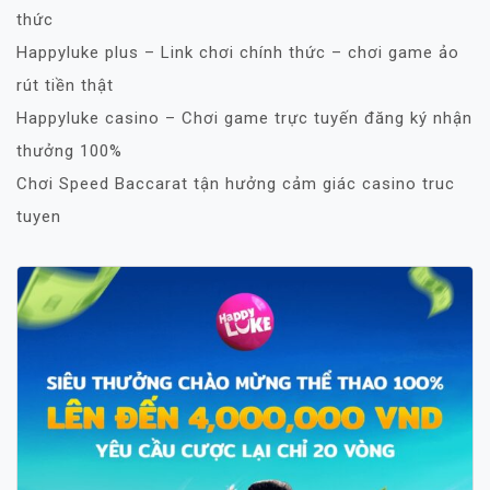
thức
Happyluke plus – Link chơi chính thức – chơi game ảo
rút tiền thật
Happyluke casino – Chơi game trực tuyến đăng ký nhận
thưởng 100%
Chơi Speed Baccarat tận hưởng cảm giác casino truc
tuyen