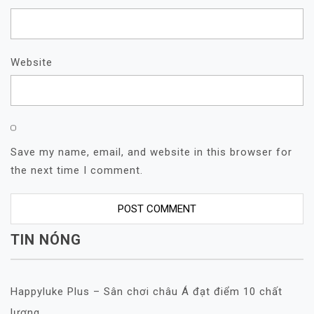
Website
Save my name, email, and website in this browser for
the next time I comment.
TIN NÓNG
Happyluke Plus – Sân chơi châu Á đạt điểm 10 chất
lượng