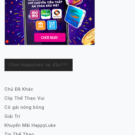
Chơi Happyluke tại đây!!!!!
Chủ Đề Khác
Clip Thể Thao Vui
Cô gái nóng bỏng
Giải Trí
Khuyến Mãi HappyLuke
Tin Thể Thao