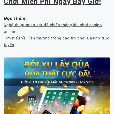
Chơi Miễn Phí Ngay Bây Giờ!
Đọc Thêm:
Nghệ thuật quan sát để chiến thắng khi chơi casino
online
Tìm hiểu về Tiền thưởng trong các trò chơi Casino trực
tuyến