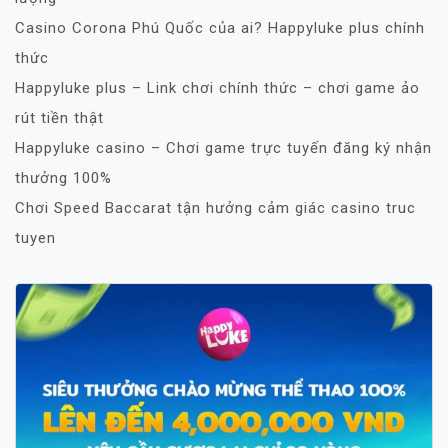
Casino Corona Phú Quốc của ai? Happyluke plus chính
thức
Happyluke plus – Link chơi chính thức – chơi game ảo
rút tiền thật
Happyluke casino – Chơi game trực tuyến đăng ký nhận
thưởng 100%
Chơi Speed Baccarat tận hưởng cảm giác casino truc
tuyen