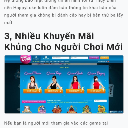
Hệ thống bảo mật thông tin an ninh tới từ Thụy Điển
nên HappyLuke luôn đảm bảo thông tin khai báo của
người tham gia không bị đánh cắp hay bị bên thứ ba lấy
mất.
3, Nhiều Khuyến Mãi
Khủng Cho Người Chơi Mới
Nếu bạn là người mới tham gia vào các game tại