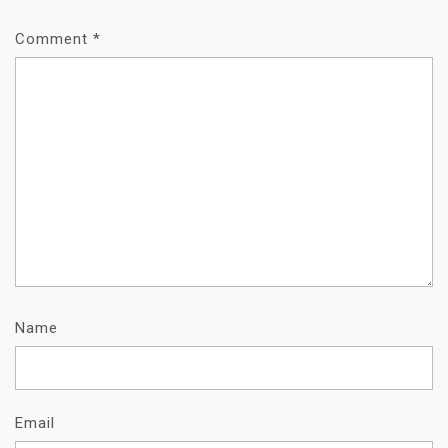
Comment
*
Name
Email