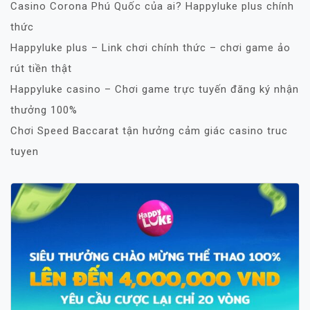
Casino Corona Phú Quốc của ai? Happyluke plus chính
thức
Happyluke plus – Link chơi chính thức – chơi game ảo
rút tiền thật
Happyluke casino – Chơi game trực tuyến đăng ký nhận
thưởng 100%
Chơi Speed Baccarat tận hưởng cảm giác casino truc
tuyen