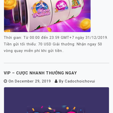
Thời gian: Từ 00:00 đến 23:59 GMT+7 ngày 31/12/2019.
Tiền gửi tối thiểu: 70 USD Giải thưởng: Nhận ngay 50
vòng quay miễn phí khi gửi tiền..
VIP – CƯỢC NHANH THƯỞNG NGAY
On
December 29, 2019
By
Cadochoichovui