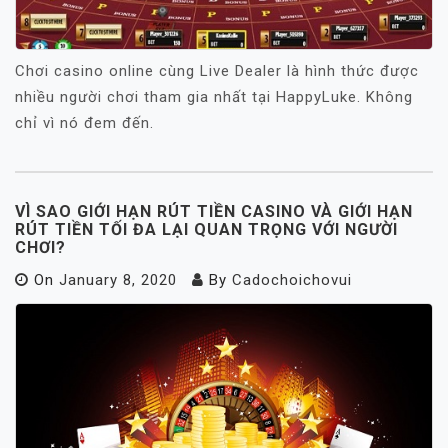
Chơi casino online cùng Live Dealer là hình thức được
nhiều người chơi tham gia nhất tại HappyLuke. Không
chỉ vì nó đem đến.
VÌ SAO GIỚI HẠN RÚT TIỀN CASINO VÀ GIỚI HẠN
RÚT TIỀN TỐI ĐA LẠI QUAN TRỌNG VỚI NGƯỜI
CHƠI?
On
January 8, 2020
By
Cadochoichovui