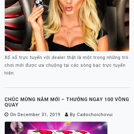
Xổ số trực tuyến với dealer thật là một trong những trò
chơi mới được ưa chuộng tại các sòng bạc trực tuyến
hiện.
CHÚC MỪNG NĂM MỚI – THƯỞNG NGAY 100 VÒNG
QUAY
On
December 31, 2019
By
Cadochoichovui