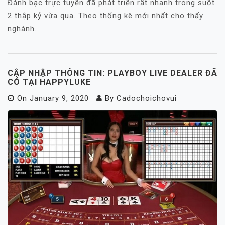
Đánh bạc trực tuyến đã phát triển rất nhanh trong suốt
2 thập kỷ vừa qua. Theo thống kê mới nhất cho thấy
nghành.
CẬP NHẬP THÔNG TIN: PLAYBOY LIVE DEALER ĐÃ
CÓ TẠI HAPPYLUKE
On
January 9, 2020
By
Cadochoichovui