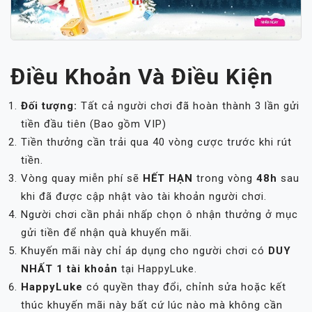
Điều Khoản Và Điều Kiện
Đối tượng:
Tất cả người chơi đã hoàn thành 3 lần gửi
tiền đầu tiên (Bao gồm VIP)
Tiền thưởng cần trải qua 40 vòng cược trước khi rút
tiền.
Vòng quay miễn phí sẽ
HẾT HẠN
trong vòng
48h
sau
khi đã được cập nhật vào tài khoản người chơi.
Người chơi cần phải nhấp chọn ô nhận thưởng ở mục
gửi tiền để nhận quà khuyến mãi.
Khuyến mãi này chỉ áp dụng cho người chơi có
DUY
NHẤT 1 tài khoản
tại HappyLuke.
HappyLuke
có quyền thay đổi, chỉnh sửa hoặc kết
thúc khuyến mãi này bất cứ lúc nào mà không cần