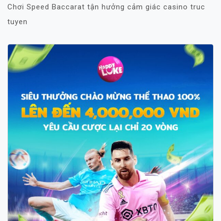
Chơi Speed Baccarat tận hưởng cảm giác casino truc
tuyen