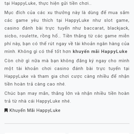
tại HappyLuke, thực hiện gửi tiền chơi…
Mục đích của các xu thưởng này là dùng để mua sắm
các game yêu thích tại HappyLuke như slot game,
casino đánh bài trực tuyến như baccarat, blackjack,
sicbo, roulette, rồng hổ… Tiền thắng từ các game miễn
phí này, bạn có thể rút ngay về tài khoản ngân hàng của
mình. Không gì có thể tốt hơn
khuyến mãi HappyLuke
Còn chờ gì nữa mà bạn không đăng ký ngay cho mình
một tài khoản chơi casino đánh bài trực tuyến tại
HappyLuke và tham gia chơi cược càng nhiều để nhận
tiền hoàn trả càng cao nhé.
Chúc bạn may mắn, thắng lớn và nhận nhiều tiền hoàn
trả từ nhà cái HappyLuke nhé.
Khuyến Mãi HappyLuke