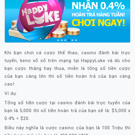
Khi bạn chơi cá cược thể thao, casino đánh bài trực
tuyến, keno xổ số trên mạng tại HappyLuke và dù cho
bạn cược thắng hay thua, miễn là tổng số tiền cược
của bạn càng lớn thì số tiền hoàn trả của bạn càng
cao!
Ví dụ:
Tổng số tiền cược tại casino đánh bài trực tuyến của
bạn là 5,000 thì số tiền hoàn trả của bạn sẽ là: $5,000 x
0.4% = $20.
Điều này nghĩa là cược casino của bạn là 100 Triệu thì