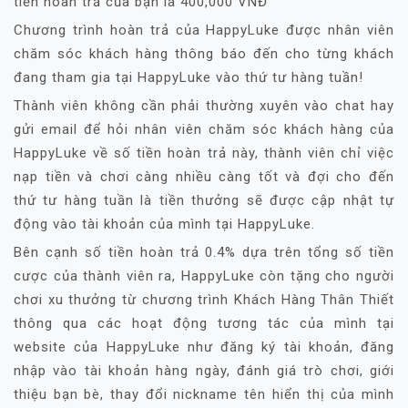
tiền hoàn trả của bạn là 400,000 VNĐ
Chương trình hoàn trả của HappyLuke được nhân viên
chăm sóc khách hàng thông báo đến cho từng khách
đang tham gia tại HappyLuke vào thứ tư hàng tuần!
Thành viên không cần phải thường xuyên vào chat hay
gửi email để hỏi nhân viên chăm sóc khách hàng của
HappyLuke về số tiền hoàn trả này, thành viên chỉ việc
nạp tiền và chơi càng nhiều càng tốt và đợi cho đến
thứ tư hàng tuần là tiền thưởng sẽ được cập nhật tự
động vào tài khoản của mình tại HappyLuke.
Bên cạnh số tiền hoàn trả 0.4% dựa trên tổng số tiền
cược của thành viên ra, HappyLuke còn tặng cho người
chơi xu thưởng từ chương trình Khách Hàng Thân Thiết
thông qua các hoạt động tương tác của mình tại
website của HappyLuke như đăng ký tài khoản, đăng
nhập vào tài khoản hàng ngày, đánh giá trò chơi, giới
thiệu bạn bè, thay đổi nickname tên hiển thị của mình