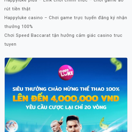
Happyluke plus – Link chơi chính thức – chơi game ảo
rút tiền thật
Happyluke casino – Chơi game trực tuyến đăng ký nhận
thưởng 100%
Chơi Speed Baccarat tận hưởng cảm giác casino truc
tuyen