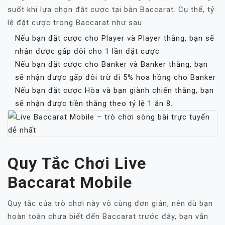
suốt khi lựa chọn đặt cược tại bàn Baccarat. Cụ thể, tỷ
lệ đặt cược trong Baccarat như sau:
Nếu bạn đặt cược cho Player và Player thắng, bạn sẽ
nhận được gấp đôi cho 1 lần đặt cược
Nếu bạn đặt cược cho Banker và Banker thắng, bạn
sẽ nhận được gấp đôi trừ đi 5% hoa hồng cho Banker
Nếu bạn đặt cược Hòa và bạn giành chiến thắng, bạn
sẽ nhận được tiền thắng theo tỷ lệ 1 ăn 8.
Quy Tắc Chơi Live
Baccarat Mobile
Quy tắc của trò chơi này vô cùng đơn giản, nên dù bạn
hoàn toàn chưa biết đến Baccarat trước đây, bạn vẫn