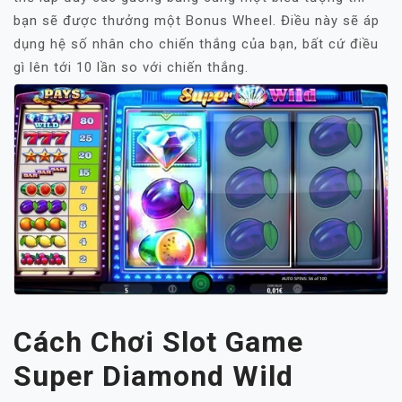
bạn sẽ được thưởng một Bonus Wheel. Điều này sẽ áp
dụng hệ số nhân cho chiến thắng của bạn, bất cứ điều
gì lên tới 10 lần so với chiến thắng.
Cách Chơi Slot Game
Super Diamond Wild