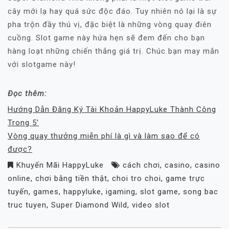
cây mới lạ hay quá sức độc đáo. Tuy nhiên nó lại là sự
pha trộn đầy thú vị, đặc biệt là những vòng quay điên
cuồng. Slot game này hứa hẹn sẽ đem đến cho bạn
hàng loạt những chiến thắng giá trị. Chúc bạn may mắn
với slotgame này!
Đọc thêm:
Hướng Dẫn Đăng Ký Tài Khoản HappyLuke Thành Công
Trong 5′
Vòng quay thưởng miễn phí là gì và làm sao để có
được?
Khuyến Mãi HappyLuke
cách chơi
,
casino
,
casino
online
,
chơi bằng tiền thật
,
choi tro choi
,
game trực
tuyến
,
games
,
happyluke
,
igaming
,
slot game
,
song bac
truc tuyen
,
Super Diamond Wild
,
video slot