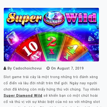
By
Cadochoichovui
On
August 7, 2019
Slot game trái cây là một trong những trò đánh xèng
cổ điển và lâu đời nhất trên thế giới. Ngày nay người
chơi đã không còn mấy hứng thú với chúng. Tuy nhiên
Super Diamond Wild
sẽ khiến bạn có một chút hoài
cổ và thú vị với sự khác biệt của nó so với những slot