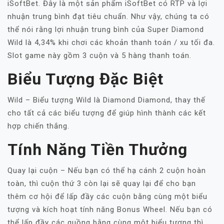
iSoftBet. Đây là một sản phẩm iSoftBet có RTP và lợi
nhuận trung bình đạt tiêu chuẩn. Như vậy, chúng ta có
thể nói rằng lợi nhuận trung bình của Super Diamond
Wild là 4,34% khi chơi các khoản thanh toán / xu tối đa.
Slot game này gồm 3 cuộn và 5 hàng thanh toán.
Biểu Tượng Đặc Biệt
Wild – Biểu tượng Wild là Diamond Diamond, thay thế
cho tất cả các biểu tượng để giúp hình thành các kết
hợp chiến thắng.
Tính Năng Tiền Thưởng
Quay lại cuộn – Nếu bạn có thể hạ cánh 2 cuộn hoàn
toàn, thì cuộn thứ 3 còn lại sẽ quay lại để cho bạn
thêm cơ hội để lấp đầy các cuộn bằng cùng một biểu
tượng và kích hoạt tính năng Bonus Wheel. Nếu bạn có
thể lấp đầy các guồng bằng cùng một biểu tượng thì