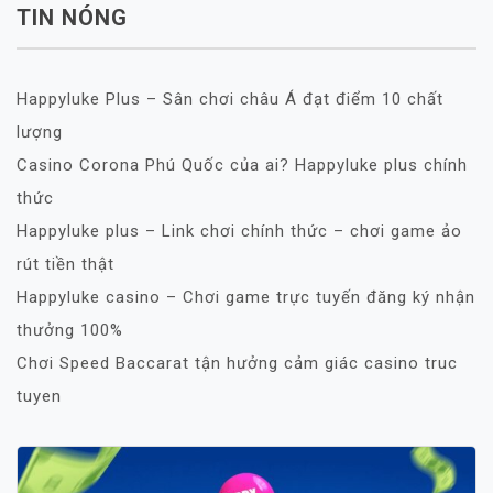
TIN NÓNG
Happyluke Plus – Sân chơi châu Á đạt điểm 10 chất
lượng
Casino Corona Phú Quốc của ai? Happyluke plus chính
thức
Happyluke plus – Link chơi chính thức – chơi game ảo
rút tiền thật
Happyluke casino – Chơi game trực tuyến đăng ký nhận
thưởng 100%
Chơi Speed Baccarat tận hưởng cảm giác casino truc
tuyen