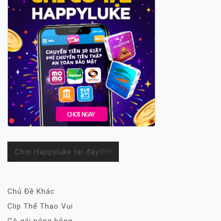
Chơi Happyluke tại đây!!!!!
Chủ Đề Khác
Clip Thể Thao Vui