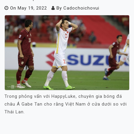
On
May 19, 2022
By
Cadochoichovui
Trong phỏng vấn với HappyLuke, chuyên gia bóng đá
châu Á Gabe Tan cho rằng Việt Nam ở cửa dưới so với
Thái Lan.