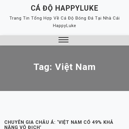
Skip
CÁ ĐỘ HAPPYLUKE
to
Trang Tin Tổng Hợp Về Cá Độ Bóng Đá Tại Nhà Cái
content
HappyLuke
Close
Menu
Tag:
Việt Nam
​​CHUYÊN GIA CHÂU Á: ‘VIỆT NAM CÓ 49% KHẢ
NĂNG VÔ ĐỊCH’