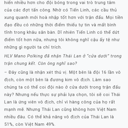
hiến nhiều hơn cho đội bóng trong vai trò trung tâm
của các đợt tấn công. Nhờ có Tiến Linh, các cầu thủ
xung quanh mới hoà nhập tốt hơn với trận đấu. Mọi tiền
đạo đều có những thời điểm thiếu tự tin và mất bình
tĩnh trong khâu săn bàn. Dĩ nhiên Tiến Linh có thể dứt
điểm tốt hơn nữa, nhưng tôi không nghĩ cậu ấy tệ như
những gì người ta chỉ trích.
HLV Mano Polking đã nhận Thái Lan ở “cửa dưới” trong
trận chung kết. Còn ông nghĩ sao?
– Đây cũng là nhận xét thú vị. Một bên là đội 16 lần vô
địch, còn một bên là đương kim vô địch. Làm sao
chúng ta có thể coi đội nào ở cửa dưới trong trận đấu
này? Nhưng nếu thực sự phải lựa chọn, tôi sẽ coi Thái
Lan là ứng viên vô địch, chỉ vì hàng công của họ rất
mạnh mẽ. Nhưng Thái Lan cũng không hơn Việt Nam
nhiều đâu. Có thể khả năng vô địch của Thái Lan là
51%, còn Việt Nam 49%.