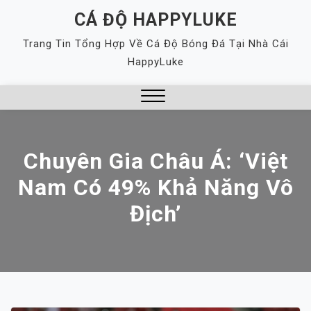
Skip
CÁ ĐỘ HAPPYLUKE
to
Trang Tin Tổng Hợp Về Cá Độ Bóng Đá Tại Nhà Cái
content
HappyLuke
Close
Menu
​​Chuyên Gia Châu Á: ‘Việt
Nam Có 49% Khả Năng Vô
Địch’