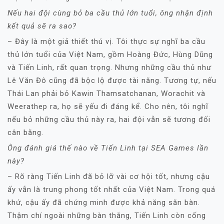
Nếu hai đội cùng bỏ ba cầu thủ lớn tuổi, ông nhận định
kết quả sẽ ra sao?
– Đây là một giả thiết thú vị. Tôi thực sự nghĩ ba cầu
thủ lớn tuổi của Việt Nam, gồm Hoàng Đức, Hùng Dũng
và Tiến Linh, rất quan trọng. Nhưng những cầu thủ như
Lê Văn Đô cũng đã bộc lộ được tài năng. Tương tự, nếu
Thái Lan phải bỏ Kawin Thamsatchanan, Worachit và
Weerathep ra, họ sẽ yếu đi đáng kể. Cho nên, tôi nghĩ
nếu bỏ những cầu thủ này ra, hai đội vẫn sẽ tương đối
cân bằng.
Ông đánh giá thế nào về Tiến Linh tại SEA Games lần
này?
– Rõ ràng Tiến Linh đã bỏ lỡ vài cơ hội tốt, nhưng cậu
ấy vẫn là trung phong tốt nhất của Việt Nam. Trong quá
khứ, cậu ấy đã chứng minh được khả năng săn bàn.
Thậm chí ngoài những bàn thắng, Tiến Linh còn cống