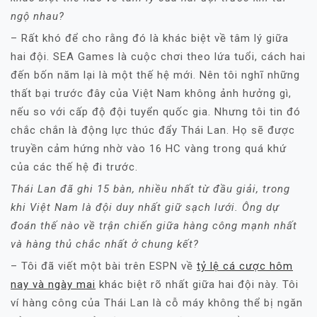
ngộ nhau?
– Rất khó để cho rằng đó là khác biệt về tâm lý giữa
hai đội. SEA Games là cuộc chơi theo lứa tuổi, cách hai
đến bốn năm lại là một thế hệ mới. Nên tôi nghĩ những
thất bại trước đây của Việt Nam không ảnh hưởng gì,
nếu so với cấp độ đội tuyển quốc gia. Nhưng tôi tin đó
chắc chắn là động lực thúc đẩy Thái Lan. Họ sẽ được
truyền cảm hứng nhờ vào 16 HC vàng trong quá khứ
của các thế hệ đi trước.
Thái Lan đã ghi 15 bàn, nhiều nhất từ đầu giải, trong
khi Việt Nam là đội duy nhất giữ sạch lưới. Ông dự
đoán thế nào về trận chiến giữa hàng công mạnh nhất
và hàng thủ chắc nhất ở chung kết?
– Tôi đã viết một bài trên ESPN về
tỷ lệ cá cược hôm
nay và ngày mai
khác biệt rõ nhất giữa hai đội này. Tôi
ví hàng công của Thái Lan là cỗ máy không thể bị ngăn