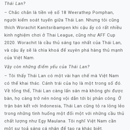
Thái Lan?
– Chắc chắn là tiền vệ số 18 Weerathep Pomphan,
người kiểm soát tuyến giữa Thái Lan. Nhưng tôi cũng
thích Worachit Kanitsribampen khi cậu ấy có rất nhiều
kinh nghiệm chơi ở Thai League, cũng như AFF Cup
2020. Worachit là cầu thủ sáng tạo nhất của Thái Lan,
và cậu ấy sẽ là chìa khoá để xuyên phá hàng thủ mạnh
của Việt Nam.
Vậy còn những điểm yếu của Thái Lan?
– Tôi thấy Thái Lan có một vài hạn chế mà Việt Nam
có thể khai thác. Cánh trái của họ là một trong số đó.
Về tổng thể, Thái Lan càng lấn sân mà không ghi được
bàn, họ càng trở nên nóng vội dẫn tới bị phản công. Ở
trận bán kết với Indonesia, Thái Lan cũng tỏ ra lỏng lẻo
trong những tình huống một đối một với những cầu thủ
chất lượng như Egy Maulana. Tôi nghĩ Việt Nam cần
một sự toả sáng cá nhân để tạo ra khác biệt.