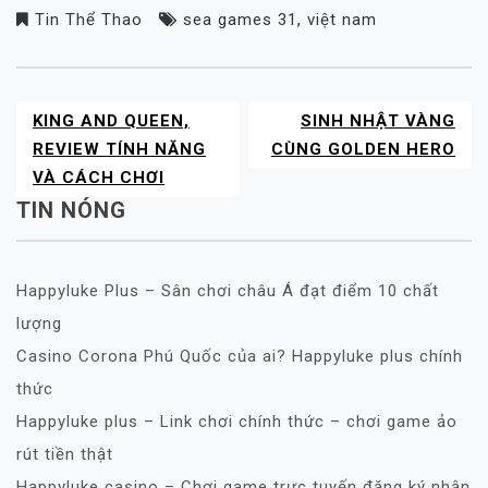
Tin Thể Thao
sea games 31
,
việt nam
KING AND QUEEN,
SINH NHẬT VÀNG
POST
NAVIGATION
REVIEW TÍNH NĂNG
CÙNG GOLDEN HERO
VÀ CÁCH CHƠI
TIN NÓNG
Happyluke Plus – Sân chơi châu Á đạt điểm 10 chất
lượng
Casino Corona Phú Quốc của ai? Happyluke plus chính
thức
Happyluke plus – Link chơi chính thức – chơi game ảo
rút tiền thật
Happyluke casino – Chơi game trực tuyến đăng ký nhận