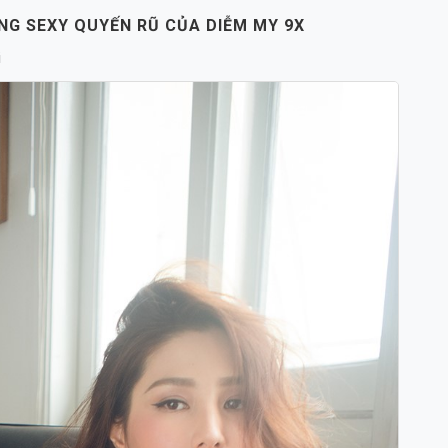
NG SEXY QUYẾN RŨ CỦA DIỄM MY 9X
i