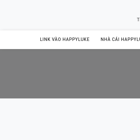
Skip
to
T
content
LINK VÀO HAPPYLUKE
NHÀ CÁI HAPPYL