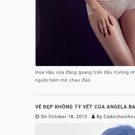
Hoa Hậu vừa đăng quang trên đấu trường nh
người hâm mộ chao đảo.
VẺ ĐẸP KHÔNG TỲ VẾT CỦA ANGELA B
On
October 18, 2015
By
Cadochoichov