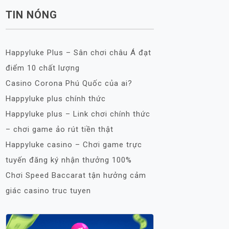
TIN NÓNG
Happyluke Plus – Sân chơi châu Á đạt
điểm 10 chất lượng
Casino Corona Phú Quốc của ai?
Happyluke plus chính thức
Happyluke plus – Link chơi chính thức
– chơi game ảo rút tiền thật
Happyluke casino – Chơi game trực
tuyến đăng ký nhận thưởng 100%
Chơi Speed Baccarat tận hưởng cảm
giác casino truc tuyen