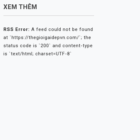
XEM THÊM
RSS Error:
A feed could not be found
at `https://thegioigaidepvn.com/`; the
status code is `200` and content-type
is `text/html; charset=UTF-8`