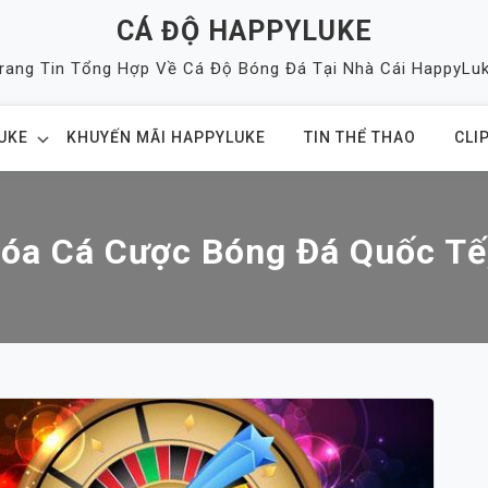
CÁ ĐỘ HAPPYLUKE
rang Tin Tổng Hợp Về Cá Độ Bóng Đá Tại Nhà Cái HappyLu
UKE
KHUYẾN MÃI HAPPYLUKE
TIN THỂ THAO
CLI
óa Cá Cược Bóng Đá Quốc Tế