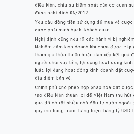
điều kiện, chịu sự kiểm soát của cơ quan 
đúng nghị định 06/2017.
Yêu cầu đồng tiền sử dụng để mua vé cược 
cược phải minh bạch, khách quan.
Nghị định cũng nêu rõ các hành vi bị nghiê
Nghiêm cấm kinh doanh khi chưa được cấp g
tham gia thỏa thuận hoặc dàn xếp kết quả 
người chơi vay tiền, lợi dụng hoạt động kin
luật, lợi dụng hoạt động kinh doanh đặt cượ
địa điểm bán vé.
Chính phủ cho phép hợp pháp hóa đặt cược
tạo điều kiện thuận lợi để Việt Nam thu hút 
qua đã có rất nhiều nhà đầu tư nước ngoài 
quy mô hàng trăm, hàng triệu, hàng tỷ USD t