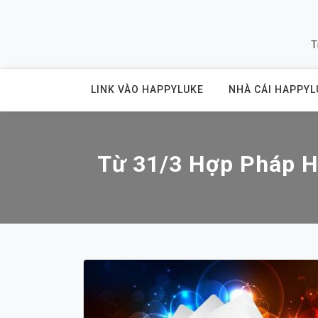
Skip
to
T
content
LINK VÀO HAPPYLUKE
NHÀ CÁI HAPPYL
Từ 31/3 Hợp Pháp H