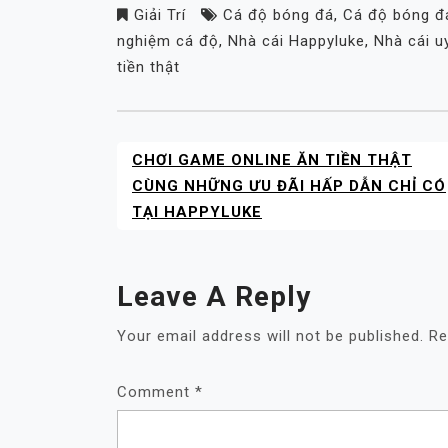
Giải Trí
Cá độ bóng đá
,
Cá độ bóng đá
nghiệm cá độ
,
Nhà cái Happyluke
,
Nhà cái uy
tiền thật
CHƠI GAME ONLINE ĂN TIỀN THẬT
POST
NAVIGATION
CÙNG NHỮNG ƯU ĐÃI HẤP DẪN CHỈ CÓ
TẠI HAPPYLUKE
Leave A Reply
Your email address will not be published.
Re
Comment
*