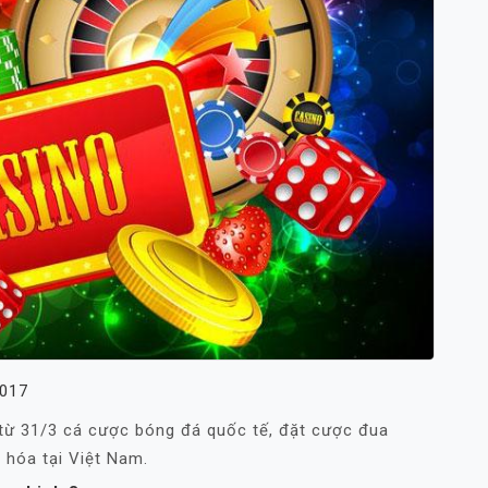
2017
 từ 31/3 cá cược bóng đá quốc tế, đặt cược đua
 hóa tại Việt Nam.