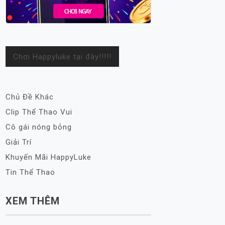
Chơi Happyluke tại đây!!!!!
Chủ Đề Khác
Clip Thể Thao Vui
Cô gái nóng bỏng
Giải Trí
Khuyến Mãi HappyLuke
Tin Thể Thao
XEM THÊM